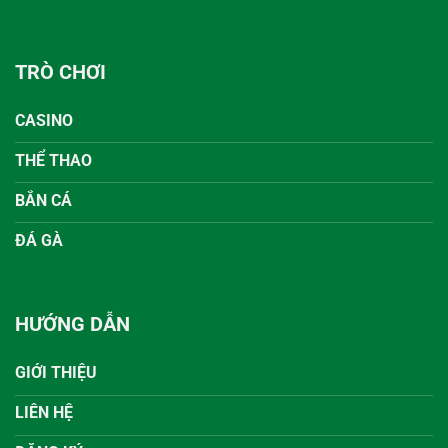
TRÒ CHƠI
CASINO
THỂ THAO
BẮN CÁ
ĐÁ GÀ
HƯỚNG DẪN
GIỚI THIỆU
LIÊN HỆ