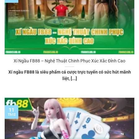
Xí Ngầu FB88 – Nghệ Thuật Chinh Phục Xúc Xắc Đỉnh Cao
Xí ngầu FB88 là siêu phẩm cá cược trực tuyến có sức hút mãnh
liệt, [...]
11
Th12